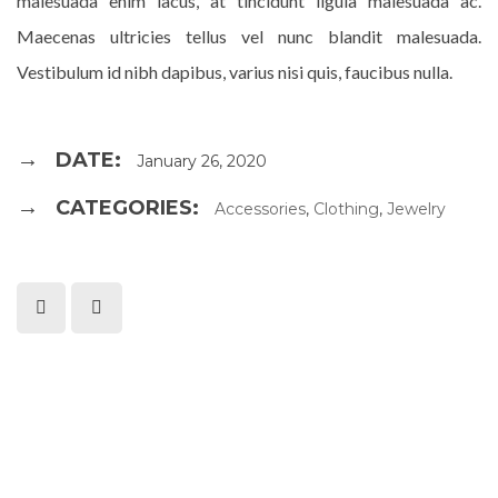
malesuada enim lacus, at tincidunt ligula malesuada ac.
Maecenas ultricies tellus vel nunc blandit malesuada.
Vestibulum id nibh dapibus, varius nisi quis, faucibus nulla.
DATE:
January 26, 2020
CATEGORIES:
Accessories
,
Clothing
,
Jewelry