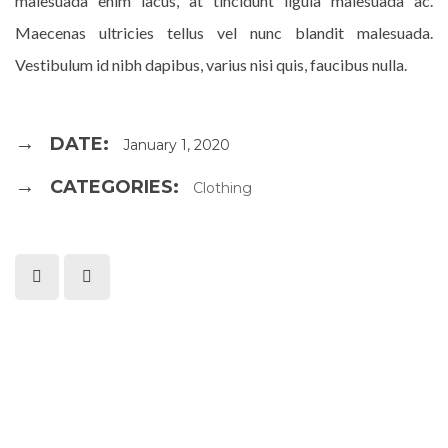
malesuada enim lacus, at tincidunt ligula malesuada ac.
Maecenas ultricies tellus vel nunc blandit malesuada.
Vestibulum id nibh dapibus, varius nisi quis, faucibus nulla.
DATE:
January 1, 2020
CATEGORIES:
Clothing