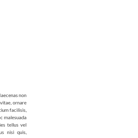
. Maecenas non
vitae, ornare
ium facilisis,
nec malesuada
es tellus vel
s nisi quis,